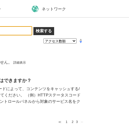
ー
ネットワーク
ません。
詳細表示
御はできますか？
ードによって、コンテンツをキャッシュする/
てください。 （例）HTTPステータスコード
定 コントロールパネルから対象のサービス名をク
≪
1
2
3
≫