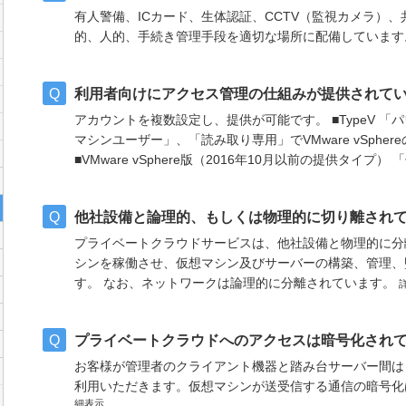
有人警備、ICカード、生体認証、CCTV（監視カメラ）
的、人的、手続き管理手段を適切な場所に配備していま
利用者向けにアクセス管理の仕組みが提供されて
アカウントを複数設定し、提供が可能です。 ■TypeV 
マシンユーザー」、「読み取り専用」でVMware vSph
■VMware vSphere版（2016年10月以前の提供タイプ
他社設備と論理的、もしくは物理的に切り離され
プライベートクラウドサービスは、他社設備と物理的に分
シンを稼働させ、仮想マシン及びサーバーの構築、管理、
す。 なお、ネットワークは論理的に分離されています。
プライベートクラウドへのアクセスは暗号化され
お客様が管理者のクライアント機器と踏み台サーバー間は
利用いただきます。仮想マシンが送受信する通信の暗号
細表示