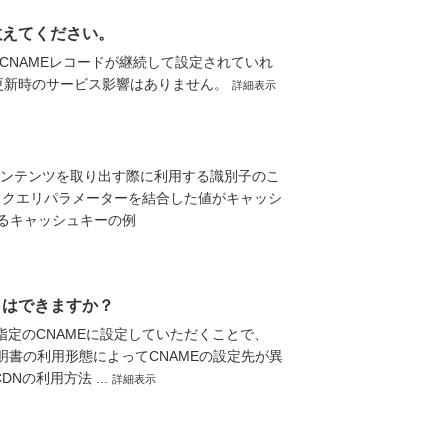
教えてください。
CNAMEレコードが継続して設定されていれ
書更新時のサービス影響はありません。
詳細表示
コンテンツを取り出す際に利用する識別子のこ
、クエリパラメーターを結合した値がキャッシ
れるキャッシュキーの例
とはできますか？
ス指定のCNAMEに設定していただくことで、
ます。 証明書の利用形態によってCNAMEの設定先が異
Nの利用方法 ...
詳細表示
？