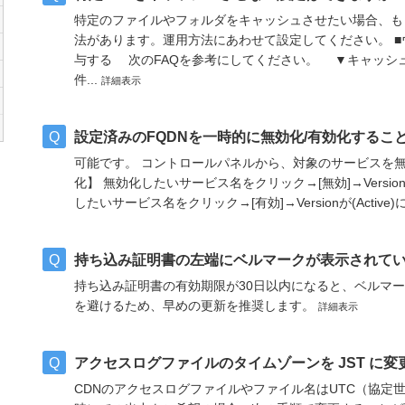
特定のファイルやフォルダをキャッシュさせたい場合、も
法があります。運用方法にあわせて設定してください。 ■ウェブ
与する 次のFAQを参考にしてください。 ▼キャッシ
件...
詳細表示
設定済みのFQDNを一時的に無効化/有効化するこ
可能です。 コントロールパネルから、対象のサービスを無
化】 無効化したいサービス名をクリック→[無効]→Version
したいサービス名をクリック→[有効]→Versionが(Activ
持ち込み証明書の左端にベルマークが表示されて
持ち込み証明書の有効期限が30日以内になると、ベルマー
を避けるため、早めの更新を推奨します。
詳細表示
アクセスログファイルのタイムゾーンを JST に
CDNのアクセスログファイルやファイル名はUTC（協定世