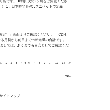
能です。 ■手順 次の2ヶ所をご変更くださ
。） 1．日本時間をVCLスニペットで定義
。
確定）」画面よりご確認ください。 「CDN」
ける月初から前日までの転送量の合計です。
きましては、あくまでも目安としてご確認くだ
≪
1
2
3
4
5
6
7
8
9
…
12
13
≫
TOPへ
サイトマップ