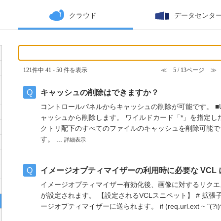
クラウド
データセンタ
121件中 41 - 50 件を表示
≪
5 / 13ページ
≫
キャッシュの削除はできますか？
コントロールパネルからキャッシュの削除が可能です。 ■
ャッシュから削除します。 ワイルドカード「*」を指定し
クトリ配下のすべてのファイルのキャッシュを削除可能で
す。 ...
詳細表示
イメージオプティマイザーの利用時に必要な VCL
イメージオプティマイザー有効化後、画像に対するリクエス
が設定されます。 【設定されるVCLスニペット】 # 拡張子がg
ージオプティマイザーに送られます。 if (req.url.ext ~ "(?i)^(?