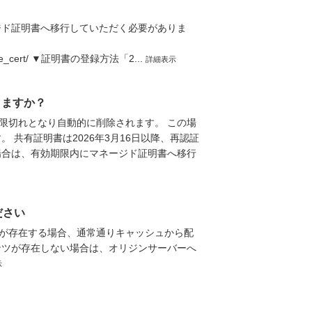
ジド証明書へ移行していただく必要がありま
n_migrate_cert/ ▼証明書の登録方法「2...
詳細表示
りますか？
限切れとなり自動的に削除されます。 この場
 共有証明書は2026年3月16日以降、再認証
場合は、有効期限内にマネージド証明書へ移行
ださい
ツが存在する場合、通常通りキャッシュから配
テンツが存在しない場合は、オリジンサーバーへ
示