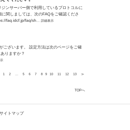
 オリジンサーバー側で利用しているプロトコルに
細に関しましては、次のFAQをご確認くださ
dcf.jp/faq/sh...
詳細表示
。
がございます。 設定方法は次のページをご確
はありますか？
示
1
2
…
5
6
7
8
9
10
11
12
13
≫
TOPへ
サイトマップ