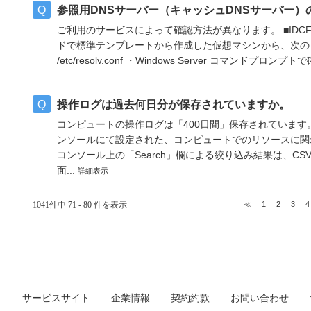
参照用DNSサーバー（キャッシュDNSサーバー）
ご利用のサービスによって確認方法が異なります。 ■IDCFク
ドで標準テンプレートから作成した仮想マシンから、次のコマ
/etc/resolv.conf ・Windows Server コマンドプロンプトで
操作ログは過去何日分が保存されていますか。
コンピュートの操作ログは「400日間」保存されています。
ンソールにて設定された、コンピュートでのリソースに関
コンソール上の「Search」欄による絞り込み結果は、C
面...
詳細表示
1041件中 71 - 80 件を表示
≪
1
2
3
4
ト
サービスサイト
企業情報
契約約款
お問い合わせ