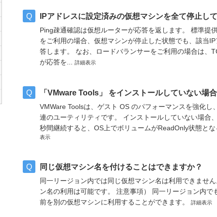
IPアドレスに設定済みの仮想マシンを全て停止しても
Ping疎通確認は仮想ルーターが応答を返します。 標準
をご利用の場合、仮想マシンが停止した状態でも、該当IP
答します。 なお、ロードバランサーをご利用の場合は、T
が応答を...
詳細表示
「VMware Tools」 をインストールしていない場
VMWare Toolsは、ゲスト OS のパフォーマンスを
連のユーティリティです。 インストールしていない場合、以
秒間継続すると、OS上でボリュームがReadOnly状態とな
表示
同じ仮想マシン名を付けることはできますか？
同一リージョン内では同じ仮想マシン名は利用できません
ン名の利用は可能です。 注意事項） 同一リージョン内
前を別の仮想マシンに利用することができます。
詳細表示