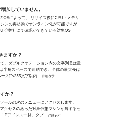
が増加していません。
OSによって、 リサイズ後にCPU・メモリ
マシンの再起動でオンライン化が可能ですが、
U ◇弊社にて確認ができている対象OS
できますか？
して、ダブルクオテーション内の文字列長は最
列は半角スペースで連結でき、全体の最大長は
ス]"<255文字以内...
詳細表示
ますか？
ンソールの次のメニューにアクセスします。
ク] 2.アクセスのあった対象仮想マシンが属するセ
Pアドレス一覧」タブ...
詳細表示