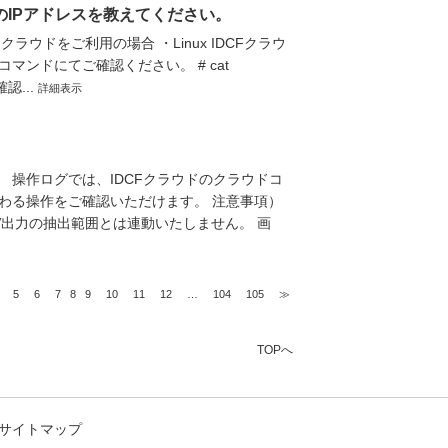
のIPアドレスを教えてください。
ラウドをご利用の場合 ・Linux IDCFクラウ
ンドにてご確認ください。 # cat
確認...
詳細表示
 操作ログでは、IDCFクラウドのクラウドコ
わる操作をご確認いただけます。 注意事項）
SV出力の抽出範囲とは連動いたしません。 画
5
6
7
8
9
10
11
12
…
104
105
≫
TOPへ
サイトマップ