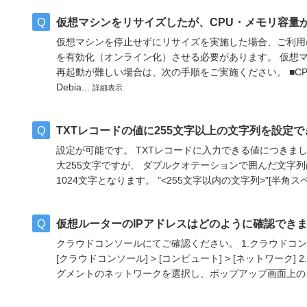
仮想マシンをリサイズしたが、CPU・メモリ容量
仮想マシンを停止せずにリサイズを実施した場合、ご利用の
を有効化（オンライン化）させる必要があります。 仮想
再起動が難しい場合は、次の手順をご実施ください。 ■CP
Debia...
詳細表示
TXTレコードの値に255文字以上の文字列を設定
設定が可能です。 TXTレコードに入力できる値につきま
大255文字ですが、 ダブルクオテーションで囲んだ文字
1024文字となります。 "<255文字以内の文字列>"[半角スペー
仮想ルーターのIPアドレスはどのように確認でき
クラウドコンソールにてご確認ください。 1.クラウドコ
[クラウドコンソール] > [コンピュート] > [ネットワー
グメントのネットワークを選択し、ポップアップ画面上の「I