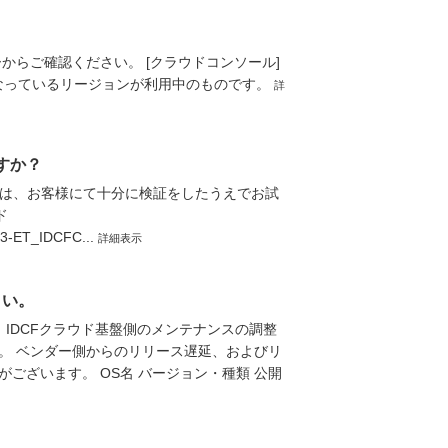
からご確認ください。 [クラウドコンソール]
み」となっているリージョンが利用中のものです。
詳
ますか？
場合は、お客様にて十分に検証をしたうえでお試
ド
143-ET_IDCFC...
詳細表示
さい。
 IDCFクラウド基盤側のメンテナンスの調整
。 ベンダー側からのリリース遅延、およびリ
ございます。 OS名 バージョン・種類 公開