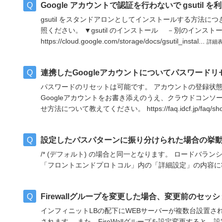
Google アカウントで認証を行わないで gsutil 
gsutil をスタンドアロンとしてインストールする方法につ
照ください。 ▼gsutil のインストール －別のインスト
https://cloud.google.com/storage/docs/gsutil_instal...
詳細
連携したGoogleアカウントについてパスワード
パスワードのリセットは可能です。 アカウントの登録状
Googleアカウントをお書き添えのうえ、クラウドコンソ
せ方法について教えてください。 https://faq.idcf.jp/faq/show/
設定したパスパターンに振り分けられた場合の挙
/* (デフォルト) の場合と同一となります。 ロードバラン
「フロントエンドプロトコル」内の「詳細設定」の内容
Firewallグループを変更した場合、変更前のセ
インフィニットLBの配下にWEBサーバーが複数台設置さ
されます。 また、FireWallグループを設定変更すると