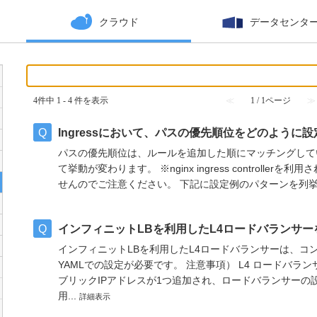
クラウド
データセンタ
4件中 1 - 4 件を表示
≪
1 / 1ページ
≫
Ingressにおいて、パスの優先順位をどのように
パスの優先順位は、ルールを追加した順にマッチングして
て挙動が変わります。 ※nginx ingress controll
せんのでご注意ください。 下記に設定例のパターンを列挙い
インフィニットLBを利用したL4ロードバランサ
インフィニットLBを利用したL4ロードバランサーは、コ
YAMLでの設定が必要です。 注意事項） L4 ロードバランサー（
ブリックIPアドレスが1つ追加され、ロードバランサーの
用...
詳細表示