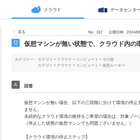
クラウド
データセンタ
戻る
No : 167
公開日時 : 2024/08/
仮想マシンが無い状態で、クラウド内の
カテゴリー :
カテゴリ
>
クラウド
>
コンピュート
>
その他
カテゴリ
>
クラウド
>
コンピュート
>
仮想ルーター
回答
仮想マシンが無い場合、以下の三段階に分けて環境の停止
ません。
永続的なクラウド環境の維持をご希望の場合は、対象ゾー
（停止した状態の仮想マシンでも問題ございません。）
【クラウド環境の停止ステップ】