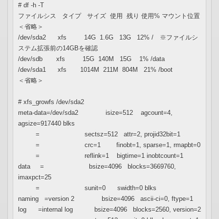
# df -h -T
ファイルシス タイプ サイズ 使用 残り 使用% マウント位置
＜省略＞
/dev/sda2 xfs 14G 1.6G 13G 12% / ※ファイルシ
ステム拡張前の14GBを確認
/dev/sdb xfs 15G 140M 15G 1% /data
/dev/sda1 xfs 1014M 211M 804M 21% /boot
＜省略＞
# xfs_growfs /dev/sda2
meta-data=/dev/sda2 isize=512 agcount=4,
agsize=917440 blks
= sectsz=512 attr=2, projid32bit=1
= crc=1 finobt=1, sparse=1, rmapbt=0
= reflink=1 bigtime=1 inobtcount=1
data = bsize=4096 blocks=3669760,
imaxpct=25
= sunit=0 swidth=0 blks
naming =version 2 bsize=4096 ascii-ci=0, ftype=1
log =internal log bsize=4096 blocks=2560, version=2