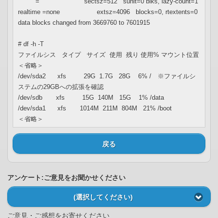
= sectsz=512 sunit=0 blks, lazy-count=1
realtime =none extsz=4096 blocks=0, rtextents=0
data blocks changed from 3669760 to 7601915
# df -h -T
ファイルシス タイプ サイズ 使用 残り 使用% マウント位置
＜省略＞
/dev/sda2 xfs 29G 1.7G 28G 6% / ※ファイルシ
ステムの29GBへの拡張を確認
/dev/sdb xfs 15G 140M 15G 1% /data
/dev/sda1 xfs 1014M 211M 804M 21% /boot
＜省略＞
戻る
アンケート:ご意見をお聞かせください
(選択してください)
ご意見・ご感想をお寄せください