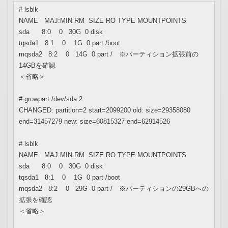
# lsblk
NAME MAJ:MIN RM SIZE RO TYPE MOUNTPOINTS
sda 8:0 0 30G 0 disk
tqsda1 8:1 0 1G 0 part /boot
mqsda2 8:2 0 14G 0 part / ※パーティション拡張前の
14GBを確認
＜省略＞
# growpart /dev/sda 2
CHANGED: partition=2 start=2099200 old: size=29358080
end=31457279 new: size=60815327 end=62914526
# lsblk
NAME MAJ:MIN RM SIZE RO TYPE MOUNTPOINTS
sda 8:0 0 30G 0 disk
tqsda1 8:1 0 1G 0 part /boot
mqsda2 8:2 0 29G 0 part / ※パーティションの29GBへの
拡張を確認
＜省略＞