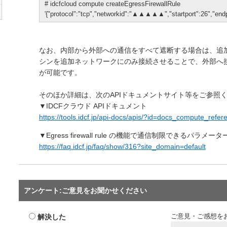
# idcfcloud compute createEgressFirewallRule
'{"protocol":"tcp","networkid":"▲▲▲▲▲","startport":26","endp
なお、内部から外部への通信をすべて遮断する場合は、追
シンを追加ネットワークにのみ接続させることで、外部へ
が可能です。
そのほか詳細は、次のAPIドキュメントサイト等をご参照
▼IDCFクラウド APIドキュメント
https://tools.idcf.jp/api-docs/apis/?id=docs_compute_refe
▼Egress firewall rule の機能で通信制限できるパラメ
https://faq.idcf.jp/faq/show/316?site_domain=default
アンケート:ご意見をお聞かせください
解決した
ご意見・ご感想を