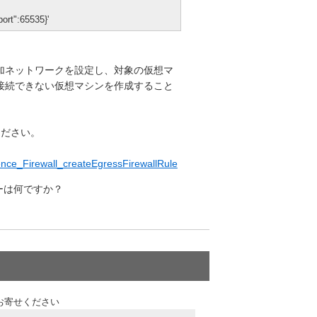
ort":65535}'
加ネットワークを設定し、対象の仮想マ
接続できない仮想マシンを作成すること
ください。
rence_Firewall_createEgressFirewallRule
ーターは何ですか？
お寄せください