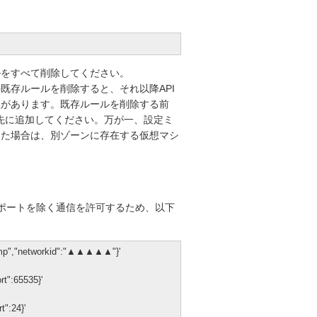
ルをすべて削除してください。
既存ルールを削除すると、それ以降API
性があります。既存ルールを削除する前
先に追加してください。万が一、設定ミ
った場合は、別ゾーンに存在する仮想マシ
ポートを除く通信を許可するため、以下
"icmp","networkid":"▲▲▲▲▲"}'
t":65535}'
t":24}'