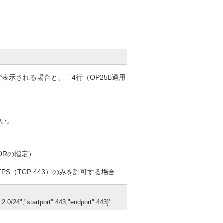
）」で表示される場合と、「4行（OP25B適用
さい。
DRの指定）
TPS（TCP 443）のみを許可する場合
.0/24","startport":443,"endport":443}'