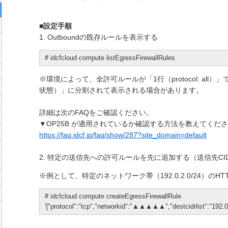
■設定手順
1. Outboundの既存ルールを表示する
# idcfcloud compute listEgressFirewallRules
※環境によって、全許可ルールが「1行（protocol: all
状態）」に分割されて表示される場合があります。
詳細は次のFAQをご確認ください。
▼OP25B が適用されているか確認する方法を教えてくだ
https://faq.idcf.jp/faq/show/287?site_domain=default
2. 特定の送信先への許可ルールを先に追加する（送信先CI
※例として、特定のネットワーク帯（192.0.2.0/24）のHT
# idcfcloud compute createEgressFirewallRule
'{"protocol":"tcp","networkid":"▲▲▲▲▲","destcidrlist":"192.0.2