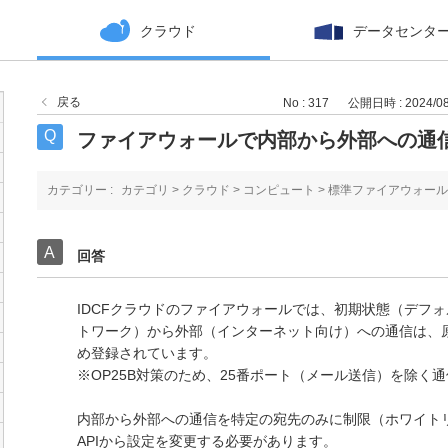
クラウド
データセンタ
戻る
No : 317
公開日時 : 2024/08/
ファイアウォールで内部から外部への通
カテゴリー :
カテゴリ
>
クラウド
>
コンピュート
>
標準ファイアウォール
回答
IDCFクラウドのファイアウォールでは、初期状態（デフ
トワーク）から外部（インターネット向け）への通信は、
め登録されています。
※OP25B対策のため、25番ポート（メール送信）を除く
内部から外部への通信を特定の宛先のみに制限（ホワイト
APIから設定を変更する必要があります。