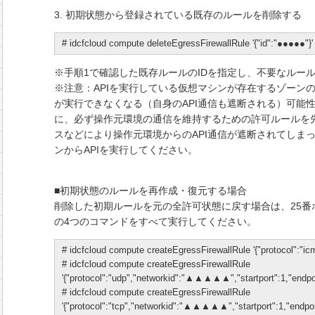
3. 初期状態から登録されている既存のルールを削除する
# idcfcloud compute deleteEgressFirewallRule '{"id":"●●●●●"}'
※手順1で確認した既存ルールのIDを指定し、不要なルー
※注意：APIを実行している仮想マシンが存在するゾーンの
が実行できなくなる（自身のAPI通信も遮断される）可能
に、必ず操作元環境の通信を維持するための許可ルールを
スなどにより操作元環境からのAPI通信が遮断されてしま
ンからAPIを実行してください。
■初期状態のルールを再作成・復元する場合
削除した初期ルールを元の全許可状態に戻す場合は、25番
の4つのコマンドをすべて実行してください。
# idcfcloud compute createEgressFirewallRule '{"protocol":
# idcfcloud compute createEgressFirewallRule
'{"protocol":"udp","networkid":"▲▲▲▲▲","startport":1,"endpor
# idcfcloud compute createEgressFirewallRule
'{"protocol":"tcp","networkid":"▲▲▲▲▲","startport":1,"endpor