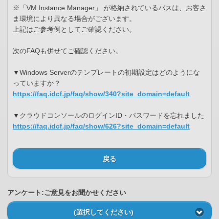
※「VM Instance Manager」 が格納されているパスは、お客さ
ま環境により異なる場合がございます。
上記はご参考例としてご確認ください。
次のFAQも併せてご確認ください。
▼Windows Serverのテンプレートの初期設定はどのようにな
っていますか？
https://faq.idcf.jp/faq/show/340?site_domain=default
▼クラウドコンソールのログインID・パスワードを忘れました
https://faq.idcf.jp/faq/show/626?site_domain=default
戻る
アンケート:ご意見をお聞かせください
(選択してください)