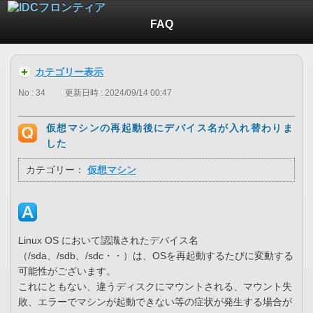
FAQ
カテゴリー表示
No : 34
更新日時 : 2024/09/14 00:47
仮想マシンの再起動後にデバイス名が入れ替わりま
した
カテゴリー：
仮想マシン
Linux OS において認識されたデバイス名
（/sda、/sdb、/sdc・・）は、OSを再起動するたびに変動する
可能性がございます。
これにともない、違うディスクにマウントされる、マウント失
敗、エラーでマシンが起動できない等の症状が発生する場合が