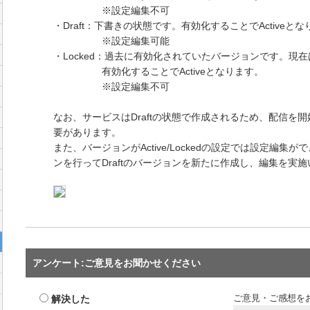
※設定編集不可
・Draft：下書きの状態です。有効化することでActiveと
※設定編集可能
・Locked：過去に有効化されていたバージョンです。現
有効化することでActiveとなります。
※設定編集不可
なお、サービスはDraftの状態で作成されるため、配信を開始
要があります。
また、バージョンがActive/Lockedの設定では設定編
ンを行ってDraftのバージョンを新たに作成し、編集を実
アンケート:ご意見をお聞かせください
解決した
ご意見・ご感想を