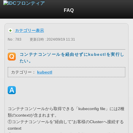
FAQ
カテゴリー表示
No : 783
更新日時 : 2024/09/19 11:31
コンテナコンソールを経由せずにkubectlを実行し
たい。
カテゴリー：
kubectl
コンテナコンソールから取得できる「kubeconfig file」には2種
類のcontextが含まれます。
①コンテナコンソールを"経由して"お客様のClusterへ接続する
context