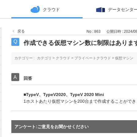
クラウド
データセンタ
戻る
No : 863
公開日時 : 2024/08/
作成できる仮想マシン数に制限はありま
カテゴリー :
カテゴリ
>
クラウド
>
プライベートクラウド
>
仮想マシン
回答
■TypeV、TypeV2020、TypeV 2020 Mini
1ホストあたり仮想マシンを200台まで作成することができ
アンケート:ご意見をお聞かせください