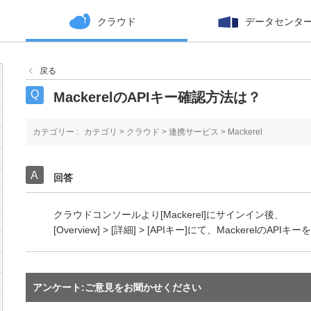
クラウド
データセンタ
戻る
MackerelのAPIキー確認方法は？
カテゴリー :
カテゴリ
>
クラウド
>
連携サービス
>
Mackerel
回答
クラウドコンソールより[Mackerel]にサインイン後、
[Overview] > [詳細] > [APIキー]にて、MackerelのA
アンケート:ご意見をお聞かせください