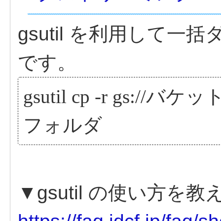
gsutil を利用して
です。
gsutil cp -r gs:
フォルダ
▼gsutil の使い方を