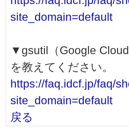
https://faq.idcf.jp/faq/
site_domain=default
▼gsutil（Google 
を教えてください。
https://faq.idcf.jp/faq/
site_domain=default
戻る