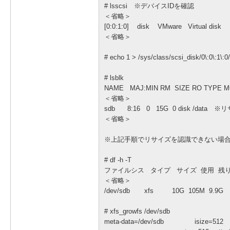
# lsscsi ※デバイスIDを確認
＜省略＞
[0:0:1:0] disk VMware Virtual disk 
＜省略＞
# echo 1 > /sys/class/scsi_disk/
# lsblk
NAME MAJ:MIN RM SIZE RO TYPE 
＜省略＞
sdb 8:16 0 15G 0 disk /dat
＜省略＞
※上記手順でリサイズを認識できない場合は
# df -h -T
ファイルシス タイプ サイズ 使用 残り
＜省略＞
/dev/sdb xfs 10G 105M 9.
# xfs_growfs /dev/sdb
meta-data=/dev/sdb isize=512 agc