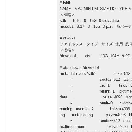
# lsblk
NAME MAJ:MIN RM SIZE RO TYPE 
＜省略＞
sdb 8:16 0 15G 0 disk /data
mqsdb1 8:17 0 15G 0 part 
# df -h -T
ファイルシス タイプ サイズ 使用 残り
＜省略＞
/dev/sdb1 xfs 10G 104M 9
# xfs_growfs /dev/sdb1
meta-data=/dev/sdb1 isize=512 ag
= sectsz=512 attr=2, proj
= crc=1 finobt=1, spars
= reflink=1 bigtime=1 in
data = bsize=4096 blocks=26
= sunit=0 swidth=0 
naming =version 2 bsize=4096 asc
log =internal log bsize=4096 bloc
= sectsz=512 sunit=0 blks
realtime =none extsz=4096 block