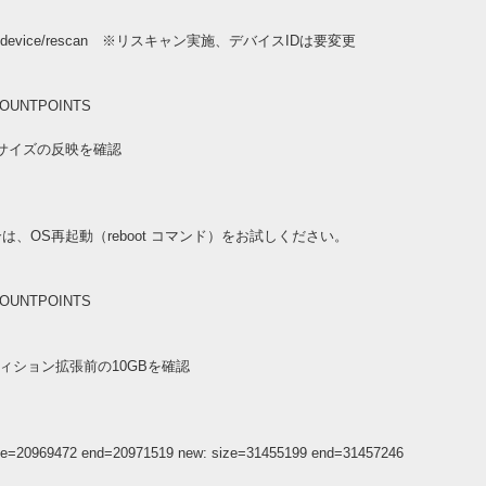
0\:0\:1\:0/device/rescan ※リスキャン実施、デバイスIDは要変更
MOUNTPOINTS
a ※リサイズの反映を確認
、OS再起動（reboot コマンド）をお試しください。
MOUNTPOINTS
※パーティション拡張前の10GBを確認
size=20969472 end=20971519 new: size=31455199 end=31457246