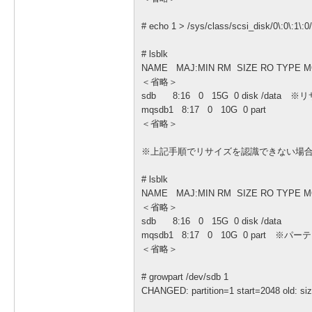
# echo 1 > /sys/class/scsi_disk/
# lsblk
NAME MAJ:MIN RM SIZE RO TYPE 
＜省略＞
sdb 8:16 0 15G 0 disk /dat
mqsdb1 8:17 0 10G 0 part
＜省略＞
※上記手順でリサイズを認識できない場合は
# lsblk
NAME MAJ:MIN RM SIZE RO TYPE 
＜省略＞
sdb 8:16 0 15G 0 disk /data
mqsdb1 8:17 0 10G 0 part 
＜省略＞
# growpart /dev/sdb 1
CHANGED: partition=1 start=2048 old: 