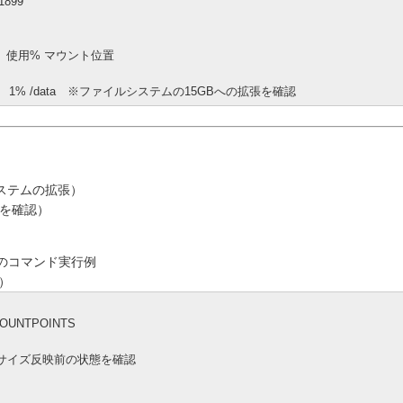
31899
 使用% マウント位置
5G 1% /data ※ファイルシステムの15GBへの拡張を確認
イルシステムの拡張）
張を確認）
4-bitでのコマンド実行例
）
MOUNTPOINTS
ta ※リサイズ反映前の状態を確認