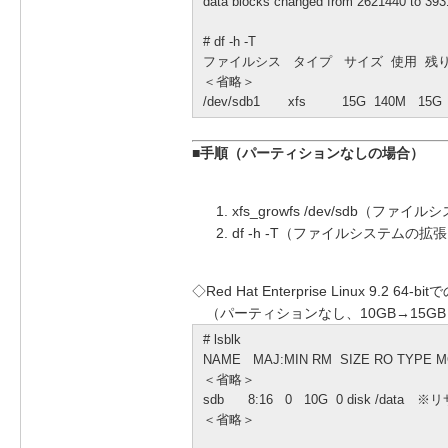
data blocks changed from 2621440 to 39
# df -h -T
ファイルシス タイプ サイズ 使用 残り
＜省略＞
/dev/sdb1 xfs 15G 140M 1
■手順（パーティションなしの場合）
xfs_growfs /dev/sdb（ファ
df -h -T（ファイルシステムの拡
◇Red Hat Enterprise Linux 9.2 6
（パーティションなし、10GB→15GB
# lsblk
NAME MAJ:MIN RM SIZE RO TYPE 
＜省略＞
sdb 8:16 0 10G 0 disk /da
＜省略＞