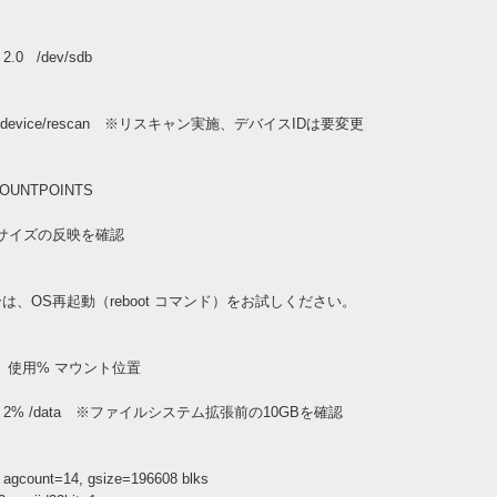
2.0 /dev/sdb
0\:0\:1\:0/device/rescan ※リスキャン実施、デバイスIDは要変更
MOUNTPOINTS
a ※リサイズの反映を確認
、OS再起動（reboot コマンド）をお試しください。
 使用% マウント位置
9G 2% /data ※ファイルシステム拡張前の10GBを確認
ount=14, gsize=196608 blks