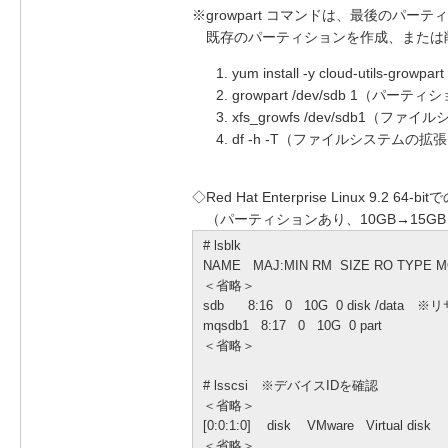
※growpart コマンドは、最後のパー
既存のパーティションを作成、または
yum install -y cloud-utils
growpart /dev/sdb 1（パー
xfs_growfs /dev/sdb1（フ
df -h -T（ファイルシステムの拡
◇Red Hat Enterprise Linux 9.2 6
（パーティションあり、10GB→15GB
# lsblk
NAME MAJ:MIN RM SIZE RO TYPE 
＜省略＞
sdb 8:16 0 10G 0 disk /da
mqsdb1 8:17 0 10G 0 part
＜省略＞
# lsscsi ※デバイスIDを確認
＜省略＞
[0:0:1:0] disk VMware Virtual disk 
＜省略＞