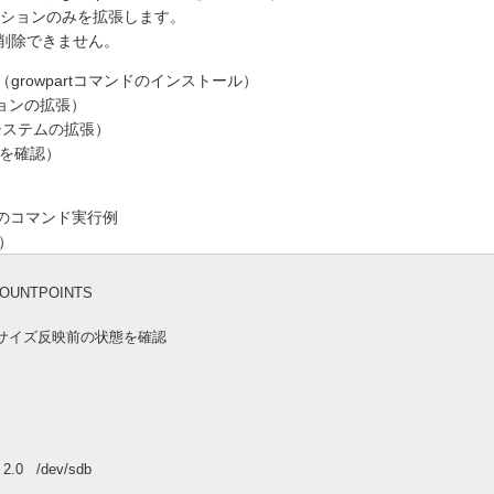
ティションのみを拡張します。
削除できません。
-growpart（growpartコマンドのインストール）
ティションの拡張）
ァイルシステムの拡張）
張を確認）
4-bitでのコマンド実行例
）
MOUNTPOINTS
ta ※リサイズ反映前の状態を確認
2.0 /dev/sdb