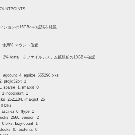
MOUNTPOINTS
※パーティションの15GBへの拡張を確認
 使用% マウント位置
.9G 2% /data ※ファイルシステム拡張前の10GBを確認
count=4, agsize=655296 blks
id32bit=1
e=1, rmapbt=0
obtcount=1
21184, imaxpct=25
blks
ii-ci=0, ftype=1
ks=2560, version=2
, lazy-count=1
s=0, rtextents=0