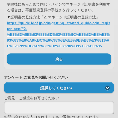
削除後にあらためて同じドメインでマネージド証明書を利用す
る場合は、再度新規登録の手続きを行ってください。
▼証明書の登録方法「2. マネージド証明書の登録方法」
https://guide.idcf.jp/cdn/getting_started_guide/cdn_regis
ter_cert/#2-
%E3%83%9E%E3%83%8D%E3%83%BC%E3%82%B8%E3%
83%89%E8%A8%BC%E6%98%8E%E6%9B%B8%E3%81%A
E%E7%99%BB%E9%8C%B2%E6%96%B9%E6%B3%95
戻る
アンケート:ご意見をお聞かせください
(選択してください)
ご意見・ご感想をお寄せください
お問い合わせを入力されましてもご返信はいたしかねます