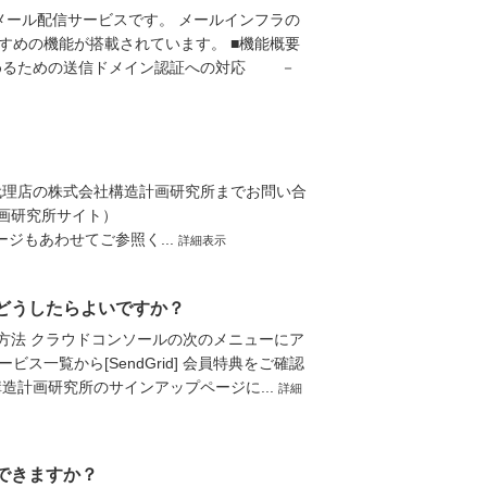
ースのメール配信サービスです。 メールインフラの
すめの機能が搭載されています。 ■機能概要
めるための送信ドメイン認証への対応 －
規代理店の株式会社構造計画研究所までお問い合
造計画研究所サイト）
、弊社案内ページもあわせてご参照く...
詳細表示
はどうしたらよいですか？
方法 クラウドコンソールの次のメニューにア
ビス一覧から[SendGrid] 会員特典をご確認
造計画研究所のサインアップページに...
詳細
化できますか？