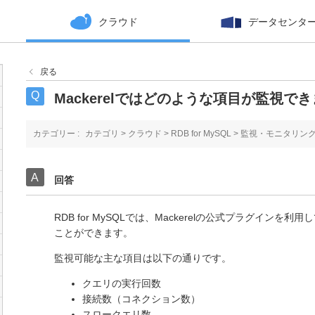
クラウド
データセンタ
戻る
Mackerelではどのような項目が監視で
カテゴリー :
カテゴリ
>
クラウド
>
RDB for MySQL
>
監視・モニタリン
回答
RDB for MySQLでは、Mackerelの公式プラグインを
ことができます。
監視可能な主な項目は以下の通りです。
クエリの実行回数
接続数（コネクション数）
スロークエリ数