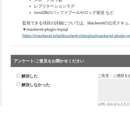
レプリケーションラグ
InnoDBのバッファプールやロック状況 など
監視できる項目の詳細については、Mackerelの公式ドキ
▼mackerel-plugin-mysql
https://mackerel.io/ja/docs/entry/plugins/mackerel-plugin-
アンケート:ご意見をお聞かせください
解決した
ご意見・ご感想を
解決しなかった
お問い合わせを入力さ