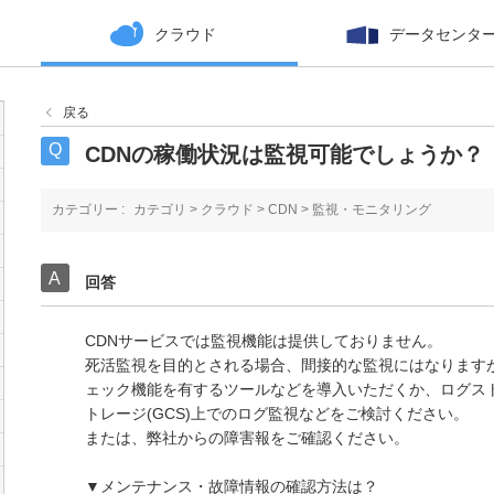
クラウド
データセンタ
戻る
CDNの稼働状況は監視可能でしょうか？
カテゴリー :
カテゴリ
>
クラウド
>
CDN
>
監視・モニタリング
回答
CDNサービスでは監視機能は提供しておりません。
死活監視を目的とされる場合、間接的な監視にはなりますが
ェック機能を有するツールなどを導入いただくか、ログス
トレージ(GCS)上でのログ監視などをご検討ください。
または、弊社からの障害報をご確認ください。
▼メンテナンス・故障情報の確認方法は？