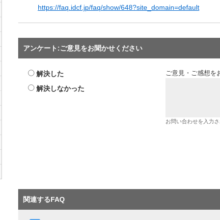
https://faq.idcf.jp/faq/show/648?site_domain=default
アンケート:ご意見をお聞かせください
解決した
ご意見・ご感想を
解決しなかった
お問い合わせを入力さ
関連するFAQ