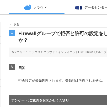
クラウド
データセンタ
戻る
Firewallグループで拒否と許可の設
か？
カテゴリー :
カテゴリ
>
クラウド
>
インフィニットLB
>
Firewallグループ
回答
拒否設定が優先処理されます。登録順は考慮されません。
アンケート:ご意見をお聞かせください