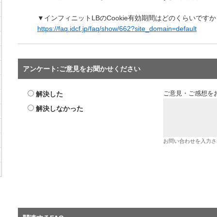
▼インフィニットLBのCookie有効期間はどのくらいですか
https://faq.idcf.jp/faq/show/662?site_domain=default
アンケート:ご意見をお聞かせください
解決した
ご意見・ご感想を
解決しなかった
お問い合わせを入力さ