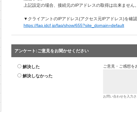
上記設定の場合、接続元のIPアドレスの取得は出来ません
▼クライアントのIPアドレス(アクセス元IPアドレス)を確
https://faq.idcf.jp/faq/show/655?site_domain=default
アンケート:ご意見をお聞かせください
解決した
ご意見・ご感想を
解決しなかった
お問い合わせを入力さ