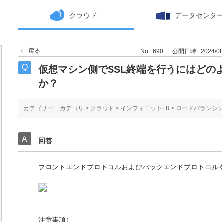
クラウド
データセンタ
戻る
No : 690
公開日時 : 2024/08/
仮想マシン側でSSL終端を行うにはどの
か？
カテゴリー :
カテゴリ
>
クラウド
>
インフィニットLB
>
ロードバランシ
回答
フロントエンドプロトコルおよびバックエンドプロトコルを
注意事項）