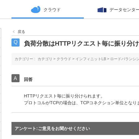
クラウド
データセンタ
戻る
負荷分散はHTTPリクエスト毎に振り分
カテゴリー :
カテゴリ
>
クラウド
>
インフィニットLB
>
ロードバランシ
回答
HTTPリクエスト毎に振り分けられます。
プロトコルがTCPの場合は、TCPコネクション単位となり
アンケート:ご意見をお聞かせください