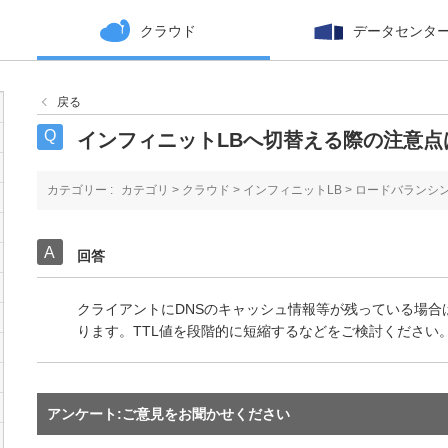
クラウド
データセンタ
戻る
インフィニットLBへ切替える際の注意点
カテゴリー :
カテゴリ
>
クラウド
>
インフィニットLB
>
ロードバランシ
回答
クライアントにDNSのキャッシュ情報等が残っている場合
ります。TTL値を段階的に短縮するなどをご検討ください
アンケート:ご意見をお聞かせください