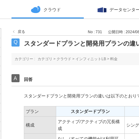
クラウド
データセンタ
戻る
No : 731
公開日時 : 2024/08/
スタンダードプランと開発用プランの違
カテゴリー :
カテゴリ
>
クラウド
>
インフィニットLB
>
料金
回答
スタンダードプランと開発用プランの違いは以下のとおり
プラン
スタンダードプラン
アクティブ/アクティブの冗長構
構成
シン
成
なし（すべての機能がは利用可