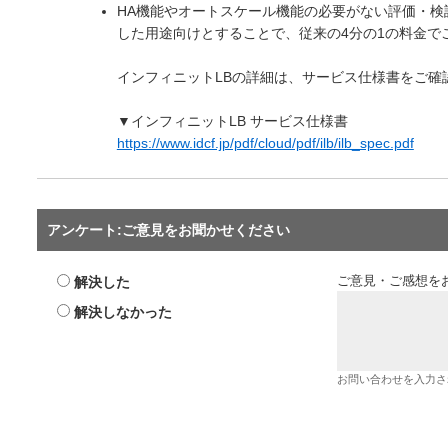
HA機能やオートスケール機能の必要がない評価・検
した用途向けとすることで、従来の4分の1の料金で
インフィニットLBの詳細は、サービス仕様書をご確
▼インフィニットLB サービス仕様書
https://www.idcf.jp/pdf/cloud/pdf/ilb/ilb_spec.pdf
アンケート:ご意見をお聞かせください
解決した
ご意見・ご感想を
解決しなかった
お問い合わせを入力さ