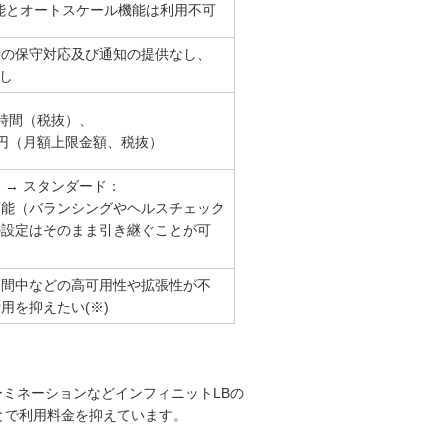
能とオートスケール機能は利用不可
時の保守対応及び通知の提供なし、
なし
時間（税抜）、
00円（月額上限金額、税抜）
 → スタンダード：
可能（バランシングやヘルスチェック
の設定はそのまま引き継ぐことが可
期間中などの高可用性や拡張性が不
用を抑えたい(※)
ーミネーションなどインフィニットLBの
とで利用料金を抑えています。