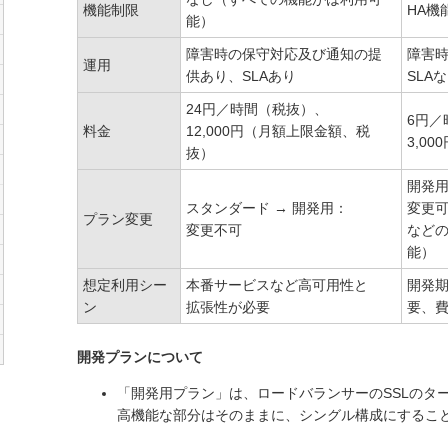
機能制限
HA機
能）
障害時の保守対応及び通知の提
障害
運用
供あり、SLAあり
SLA
24円／時間（税抜）、
6円／
料金
12,000円（月額上限金額、税
3,0
抜）
開発用
スタンダード → 開発用：
変更
プラン変更
変更不可
など
能）
想定利用シー
本番サービスなど高可用性と
開発
ン
拡張性が必要
要、費
開発プランについて
「開発用プラン」は、ロードバランサーのSSLのタ
高機能な部分はそのままに、シングル構成にするこ