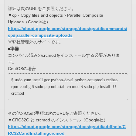
詳細は次のURLをご参照ください。
▼cp - Copy files and objects＞Parallel Composite
Uploads（Google社）
https://cloud.google.com/storage/docs/gsutil/commands/
cp#parallel-composite-uploads
※弊社管理外のサイトです。
■準備
コンパイル済みのcrcmodをインストールする必要がありま
す。
CentOSの場合
$ sudo yum install gcc python-devel python-setuptools redhat-
rpm-config $ sudo pip uninstall crcmod $ sudo pip install -U
crcmod
その他のOSの手順は次のURLをご参照ください。
▼CRC32C と crcmod のインストール（Google社）
https://cloud.google.com/storage/docs/gsutil/addlhelp/C
RC32CandInstallingcrcmod