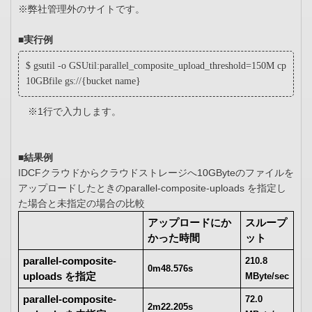
※弊社管理外のサイトです。
■実行例
$ gsutil -o GSUtil:parallel_composite_upload_threshold=150M cp
10GBfile gs://{bucket name}
※1行で入力します。
■結果例
IDCFクラウドからクラウドストレージへ10GByteのファイルを
アップロードしたときのparallel-composite-uploads を指定し
た場合と未指定の場合の比較
アップロードにか
スループ
かった時間
ット
parallel-composite-
210.8 
0m48.576s
uploads を指定
MByte/sec
parallel-composite-
72.0 
2m22.205s