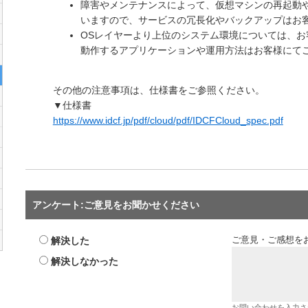
障害やメンテナンスによって、仮想マシンの再起動
いますので、サービスの冗長化やバックアップはお
OSレイヤーより上位のシステム環境については、お
動作するアプリケーションや運用方法はお客様にて
その他の注意事項は、仕様書をご参照ください。
▼仕様書
https://www.idcf.jp/pdf/cloud/pdf/IDCFCloud_spec.pdf
アンケート:ご意見をお聞かせください
解決した
ご意見・ご感想を
解決しなかった
お問い合わせを入力さ