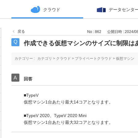
クラウド
データセンタ
戻る
No : 862
公開日時 : 2024/08/
作成できる仮想マシンのサイズに制限は
カテゴリー :
カテゴリ
>
クラウド
>
プライベートクラウド
>
仮想マシン
回答
■TypeV
仮想マシン1台あたり最大14コアとなります。
■TypeV 2020、TypeV 2020 Mini
仮想マシン1台あたり最大32コアとなります。