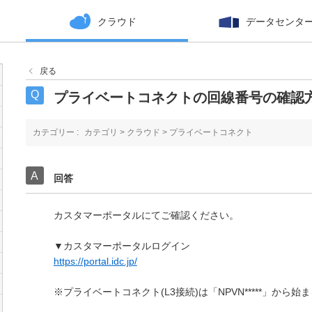
クラウド
データセンタ
戻る
プライベートコネクトの回線番号の確認
カテゴリー :
カテゴリ
>
クラウド
>
プライベートコネクト
回答
カスタマーポータルにてご確認ください。
▼カスタマーポータルログイン
https://portal.idc.jp/
※プライベートコネクト(L3接続)は「NPVN*****」から