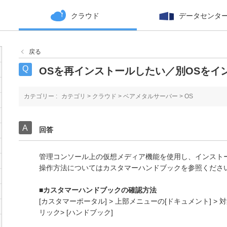
クラウド
データセンタ
戻る
OSを再インストールしたい／別OSをイ
カテゴリー :
カテゴリ
>
クラウド
>
ベアメタルサーバー
>
OS
回答
管理コンソール上の仮想メディア機能を使用し、インスト
操作方法についてはカスタマーハンドブックを参照くださ
■カスタマーハンドブックの確認方法
[カスタマーポータル] > 上部メニューの[ドキュメント] 
リック> [ハンドブック]