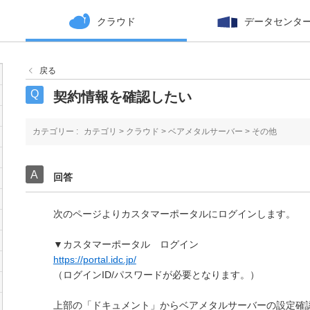
クラウド
データセンタ
戻る
契約情報を確認したい
カテゴリー :
カテゴリ
>
クラウド
>
ベアメタルサーバー
>
その他
回答
次のページよりカスタマーポータルにログインします。
▼カスタマーポータル ログイン
https://portal.idc.jp/
（ログインID/パスワードが必要となります。）
上部の「ドキュメント」からベアメタルサーバーの設定確認書