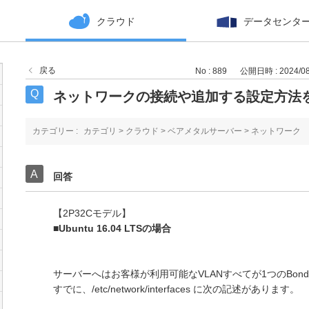
クラウド
データセンタ
戻る
No : 889
公開日時 : 2024/08/
ネットワークの接続や追加する設定方法
カテゴリー :
カテゴリ
>
クラウド
>
ベアメタルサーバー
>
ネットワーク
回答
【2P32Cモデル】
■Ubuntu 16.04 LTSの場合
サーバーへはお客様が利用可能なVLANすべてが1つのBondi
すでに、/etc/network/interfaces に次の記述があります。