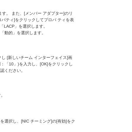
ます。 また、[メンバー アダプター]のリ
ロパティ]をクリックしてプロパ ティを表
、「LACP」を選択します。
ド「動的」を選択します。
し [新しいチーム インターフェイス]画
例：「10」)を入力し、[OK]をクリックし
確認ください。
す。
を選択し、[NIC チーミング]の[有効]をク