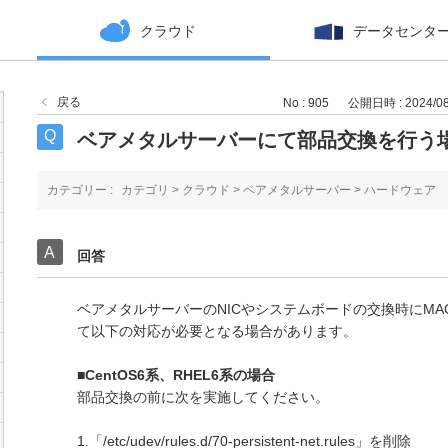
クラウド
データセンタ
戻る
No : 905
公開日時 : 2024/08/
ベアメタルサーバーにて部品交換を行う
カテゴリー :
カテゴリ
>
クラウド
>
ベアメタルサーバー
>
ハードウェア
回答
ベアメタルサーバーのNICやシステムボードの交換時にMA
て以下の対応が必要となる場合があります。
■CentOS6系、RHEL6系の場合
部品交換の前に次を実施してください。
1.「/etc/udev/rules.d/70-persistent-net.rules」を削除