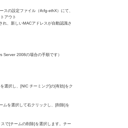
ンターフェースの設定ファイル（ifcfg-ethX）にて、
ントアウト
時に再生成され、新しいMACアドレスが自動認識さ
erver 2008の場合の手順です）
を選択し、[NIC チーミング]の[有効]をク
るチームを選択して右クリックし、[削除]を
クスで[チームの削除]を選択します。チー