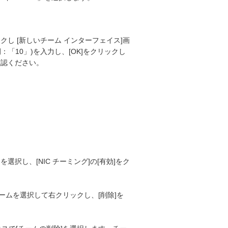
し [新しいチーム インターフェイス]画
例：「10」)を入力し、[OK]をクリックし
確認ください。
を選択し、[NIC チーミング]の[有効]をク
るチームを選択して右クリックし、[削除]を