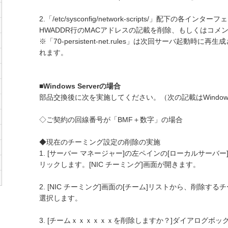
2.「/etc/sysconfig/network-scripts/」配下の各イ
HWADDR行のMACアドレスの記載を削除、もしくはコメ
※「70-persistent-net.rules」は次回サーバ起動
れます。
■Windows Serverの場合
部品交換後に次を実施してください。（次の記載はWindows S
◇ご契約の回線番号が「BMF＋数字」の場合
◆現在のチーミング設定の削除の実施
1. [サーバー マネージャー]の左ペインの[ローカルサーバー]
リックします。[NIC チーミング]画面が開きます。
2. [NIC チーミング]画面の[チーム]リストから、削除す
選択します。
3. [チームｘｘｘｘｘｘを削除しますか？]ダイアログボッ