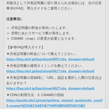
対処法として共有証明書に切り替えられる場合には、次の注意
事項やFAQ、導入ガイドをご参照ください。
注意事項）
共有証明書の料金が発生いたします。
切替にあたりサービス断が発生します。
CNAME（map）の変更が必要となります。
【参考FAQ/導入ガイド】
▼共有証明書の料金について教えてください。
https://faq.idcf.jp/faq/show/455?site_domain=default
▼共有証明書の適用タイミングを教えてください。
https://faq.idcf.jp/faq/show/461?site_domain=default
▼共有証明書の登録時に「URL」認証を選択した際の注意点は
ありますか？
https://faq.idcf.jp/faq/show/462?site_domain=default
▼CDNの利用方法 3. CNAMEの登録
https://guide.idcf.jp/cdn/getting_started_guide/cdn_use/#
3-cname%E3%81%AE%E7%99%BB%E9%8C%B2