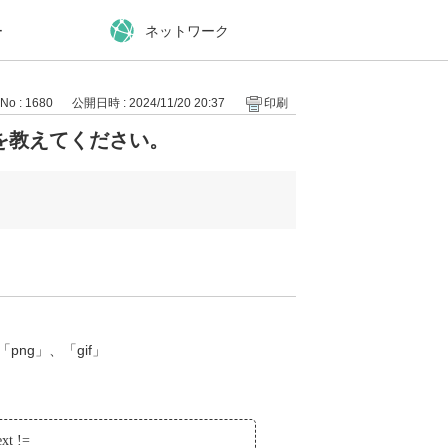
ー
ネットワーク
No : 1680
公開日時 : 2024/11/20 20:37
印刷
を教えてください。
png」、「gif」
ext !=