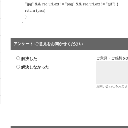
"jpg" && req.url.ext != "png" && req.url.ext != "gif") {
return (pass);
}
アンケート:ご意見をお聞かせください
解決した
ご意見・ご感想を
解決しなかった
お問い合わせを入力さ