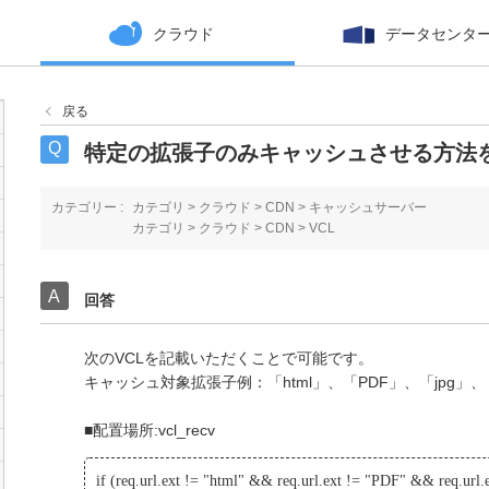
クラウド
データセンタ
戻る
特定の拡張子のみキャッシュさせる方法
カテゴリー :
カテゴリ
>
クラウド
>
CDN
>
キャッシュサーバー
カテゴリ
>
クラウド
>
CDN
>
VCL
回答
次のVCLを記載いただくことで可能です。
キャッシュ対象拡張子例：「html」、「PDF」、「jpg」、「
■配置場所:vcl_recv
if (req.url.ext != "html" && req.url.ext != "PDF" && req.url.