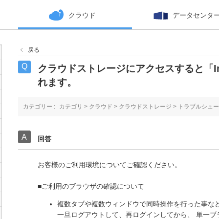
クラウド
データセンタ
戻る
クラウドストレージにアクセスすると「Intern
れます。
カテゴリー :
カテゴリ
>
クラウド
>
クラウドストレージ
>
トラブルシュー
回答
お客様のご利用環境についてご確認ください。
■ご利用のブラウザの確認について
複数タブや複数ウィンドウで同時操作を行った事な
一旦ログアウトして、再ログインしてから、 単一ブ