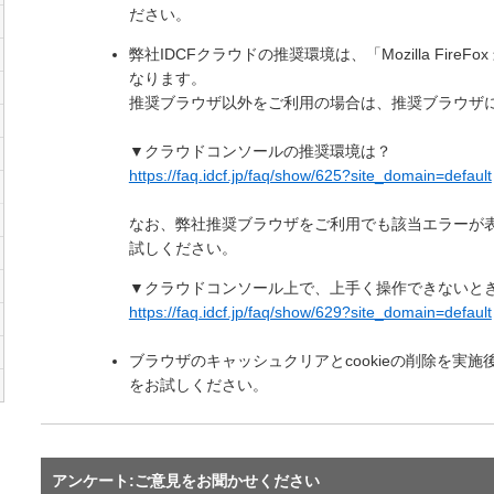
ださい。
弊社IDCFクラウドの推奨環境は、「Mozilla FireFox
なります。
推奨ブラウザ以外をご利用の場合は、推奨ブラウザ
▼クラウドコンソールの推奨環境は？
https://faq.idcf.jp/faq/show/625?site_domain=default
なお、弊社推奨ブラウザをご利用でも該当エラーが表
試しください。
▼クラウドコンソール上で、上手く操作できないと
https://faq.idcf.jp/faq/show/629?site_domain=default
ブラウザのキャッシュクリアとcookieの削除を実
をお試しください。
アンケート:ご意見をお聞かせください