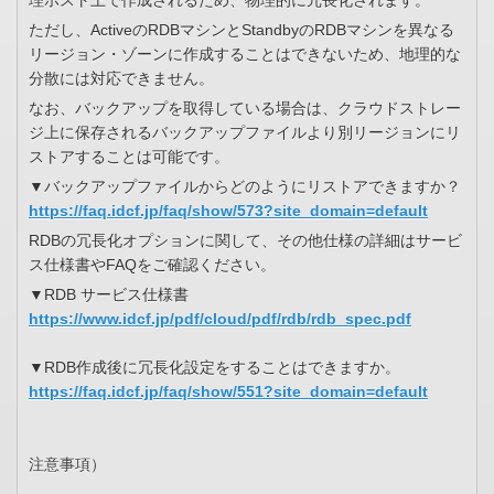
理ホスト上で作成されるため、物理的に冗長化されます。
ただし、ActiveのRDBマシンとStandbyのRDBマシンを異なる
リージョン・ゾーンに作成することはできないため、地理的な
分散には対応できません。
なお、バックアップを取得している場合は、クラウドストレー
ジ上に保存されるバックアップファイルより別リージョンにリ
ストアすることは可能です。
▼バックアップファイルからどのようにリストアできますか？
https://faq.idcf.jp/faq/show/573?site_domain=default
RDBの冗長化オプションに関して、その他仕様の詳細はサービ
ス仕様書やFAQをご確認ください。
▼RDB サービス仕様書
https://www.idcf.jp/pdf/cloud/pdf/rdb/rdb_spec.pdf
▼RDB作成後に冗長化設定をすることはできますか。
https://faq.idcf.jp/faq/show/551?site_domain=default
注意事項）