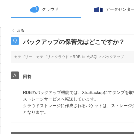
クラウド
データセンタ
戻る
バックアップの保菅先はどこですか？
カテゴリー :
カテゴリ
>
クラウド
>
RDB for MySQL
>
バックアップ
回答
RDBのバックアップ機能では、XtraBackupにてダン
ストレージサービスへ転送しています。
クラウドストレージに作成されるバケットは、ストレージクラ
となります。