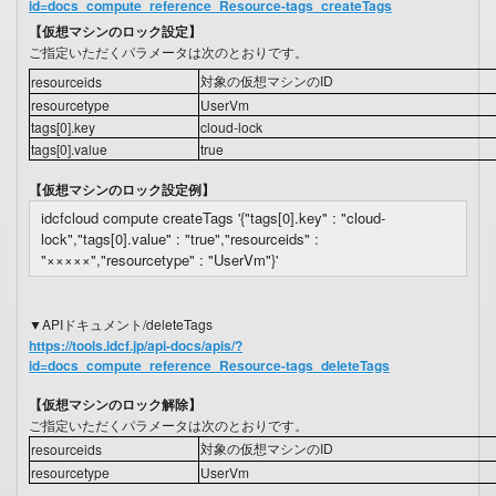
id=docs_compute_reference_Resource-tags_createTags
【仮想マシンのロック設定】
ご指定いただくパラメータは次のとおりです。
対象の仮想マシンのID
resourceids
resourcetype
UserVm
tags[0].key
cloud-lock
tags[0].value
true
【仮想マシンのロック設定例】
idcfcloud compute createTags '{"tags[0].key" : "cloud-
lock","tags[0].value" : "true","resourceids" :
"×××××","resourcetype" : "UserVm"}'
▼APIドキュメント/deleteTags
https://tools.idcf.jp/api-docs/apis/?
id=docs_compute_reference_Resource-tags_deleteTags
【仮想マシンのロック解除】
ご指定いただくパラメータは次のとおりです。
対象の仮想マシンのID
resourceids
resourcetype
UserVm