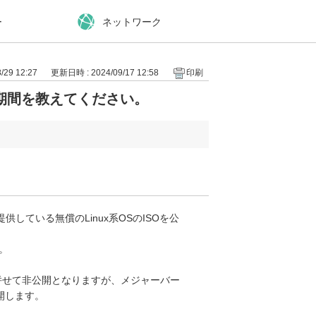
ー
ネットワーク
29 12:27
更新日時 : 2024/09/17 12:58
印刷
開期間を教えてください。
供している無償のLinux系OSのISOを公
ん。
併せて非公開となりますが、メジャーバー
開します。