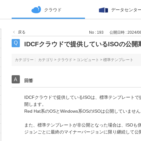
クラウド
データセンタ
戻る
No : 193
公開日時 : 2024/08/
IDCFクラウドで提供しているISOの公
カテゴリー :
カテゴリ
>
クラウド
>
コンピュート
>
標準テンプレート
回答
IDCFクラウドで提供しているISOは、標準テンプレートで提
開します。
Red Hat系のOSとWindows系OSのISOは公開していませ
また、標準テンプレートが非公開となった場合は、ISOも
ジョンごとに最終のマイナーバージョンに限り継続して公