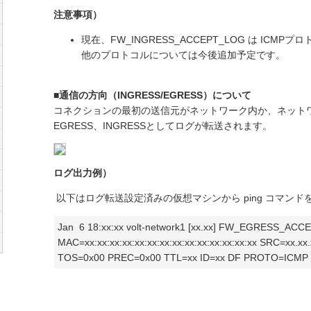
注意事項）
現在、FW_INGRESS_ACCEPT_LOG は ICM
他のプロトコルについては今後追加予定です。
■通信の方向（INGRESS/EGRESS）について
コネクションの最初の送信元がネットワーク内か、ネット
EGRESS、INGRESSとしてログが転送されます。
ログ出力例）
以下はログ転送設定済みの仮想マシンから ping コマン
Jan 6 18:xx:xx volt-network1 [xx.xx] FW_EGRESS_AC
MAC=xx:xx:xx:xx:xx:xx:xx:xx:xx:xx:xx:xx:xx:xx SRC=xx.x
TOS=0x00 PREC=0x00 TTL=xx ID=xx DF PROTO=ICMP