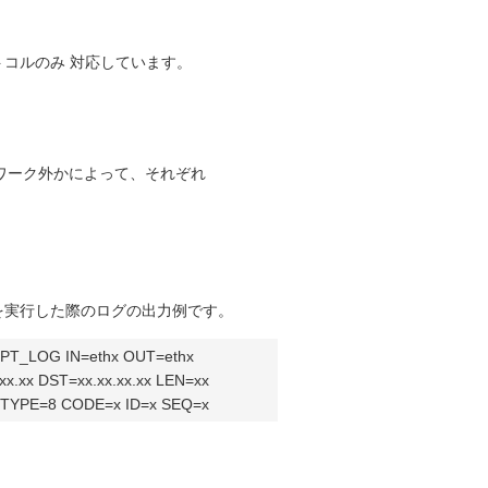
Pプロトコルのみ 対応しています。
ワーク外かによって、それぞれ
ドを実行した際のログの出力例です。
CEPT_LOG IN=ethx OUT=ethx
x.xx.xx DST=xx.xx.xx.xx LEN=xx
 TYPE=8 CODE=x ID=x SEQ=x