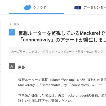
クラウド
データセンタ
戻る
仮想ルーターを監視しているMackerelで「u
「connectivity」のアラートが発生しま
カテゴリー :
カテゴリ
>
クラウド
>
コンピュート
>
監視・モニタリング
回答
仮想ルーターで冗長（Master/Backup）の切り替わりが
Mackerelから「unreachable」や 「connectivit
本事象が発生した場合は、再度mackerel-agentの登録が
詳しい手順は以下をご確認ください。