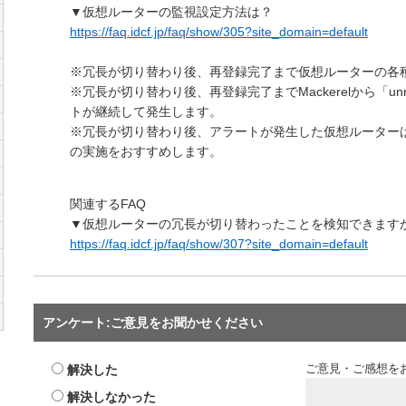
▼仮想ルーターの監視設定方法は？
https://faq.idcf.jp/faq/show/305?site_domain=default
※冗長が切り替わり後、再登録完了まで仮想ルーターの各
※冗長が切り替わり後、再登録完了までMackerelから「unreach
トが継続して発生します。
※冗長が切り替わり後、アラートが発生した仮想ルーターは M
の実施をおすすめします。
関連するFAQ
▼仮想ルーターの冗長が切り替わったことを検知できます
https://faq.idcf.jp/faq/show/307?site_domain=default
アンケート:ご意見をお聞かせください
解決した
ご意見・ご感想を
解決しなかった