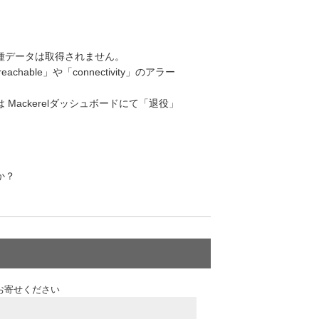
種データは取得されません。
able」や「connectivity」のアラー
ackerelダッシュボードにて「退役」
か？
お寄せください