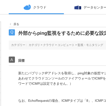
クラウド
データセンタ
戻る
外部からping監視をするために必要な設
カテゴリー :
カテゴリ
>
クラウド
>
コンピュート
>
監視・モニタリング
回答
新たにパブリックIPアドレスを取得し、ping対象の仮想マ
あわせてクラウドコンソールのファイアウォールでICMP
ワードでICMPは設定できません。）
なお、EchoRequestの場合、ICMPタイプは「8」、IC