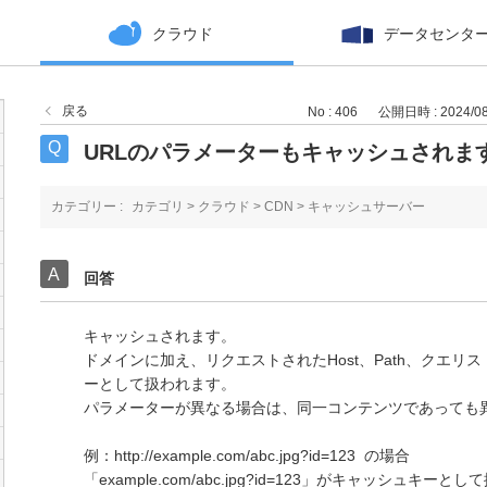
クラウド
データセンタ
戻る
No : 406
公開日時 : 2024/08/
URLのパラメーターもキャッシュされま
カテゴリー :
カテゴリ
>
クラウド
>
CDN
>
キャッシュサーバー
回答
キャッシュされます。
ドメインに加え、リクエストされたHost、Path、クエ
ーとして扱われます。
パラメーターが異なる場合は、同一コンテンツであっても
例：
http
://example.com/abc.jpg?id=123 の場合
「example.com/abc.jpg?id=123」がキャッシュキー