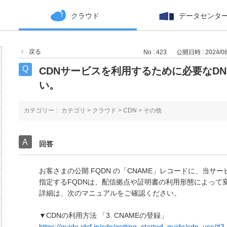
クラウド
データセンタ
戻る
No : 423
公開日時 : 2024/08/
CDNサービスを利用するために必要なD
い。
カテゴリー :
カテゴリ
>
クラウド
>
CDN
>
その他
回答
お客さまの公開 FQDN の「CNAME」レコードに、当サ
指定するFQDNは、配信拠点や証明書の利用形態によって
詳細は、次のマニュアルをご確認ください。
▼CDNの利用方法 「3. CNAMEの登録」
https://guide.idcf.jp/cdn/getting_started_guide/cdn_use/#3-