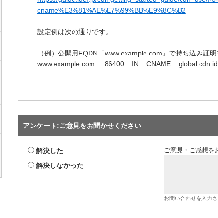
cname%E3%81%AE%E7%99%BB%E9%8C%B2
設定例は次の通りです。
（例）公開用FQDN「www.example.com」で持ち込み
www.example.com. 86400 IN CNAME global.cdn.idcf
アンケート:ご意見をお聞かせください
解決した
ご意見・ご感想を
解決しなかった
お問い合わせを入力さ