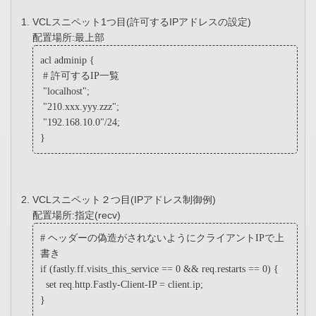
VCLスニペット1つ目(許可するIPアドレスの設定)
配置場所:最上部
acl adminip {
# 許可するIP一覧
"localhost";
"210.xxx.yyy.zzz";
"192.168.10.0"/24;
}
VCLスニペット２つ目(IPアドレス制御例)
配置場所:指定(recv)
# ヘッダーの偽造がされないようにクライアントIPで上
書き
if (fastly.ff.visits_this_service == 0 && req.restarts == 0) {
set req.http.Fastly-Client-IP = client.ip;
}