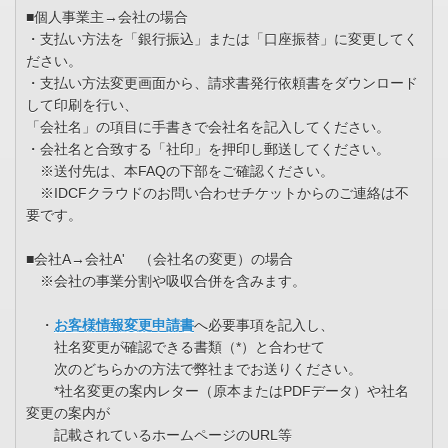
■個人事業主→会社の場合
・支払い方法を「銀行振込」または「口座振替」に変更してく
ださい。
・支払い方法変更画面から、請求書発行依頼書をダウンロード
して印刷を行い、
「会社名」の項目に手書きで会社名を記入してください。
・会社名と合致する「社印」を押印し郵送してください。
※送付先は、本FAQの下部をご確認ください。
※IDCFクラウドのお問い合わせチケットからのご連絡は不
要です。
■会社A→会社A' （会社名の変更）の場合
※会社の事業分割や吸収合併を含みます。
・
お客様情報変更申請書
へ必要事項を記入し、
社名変更が確認できる書類（*）と合わせて
次のどちらかの方法で弊社までお送りください。
*社名変更の案内レター（原本またはPDFデータ）や社名
変更の案内が
記載されているホームページのURL等